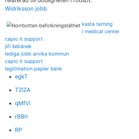
relaterad till dödligheten i rödsot.
Widriksson jobb
kasta tarning
i medical center
capio it support
jiří šebánek
lediga jobb arvika kommun
capio it support
legitimation papier bank
egkT
TZlZA
qMfVi
rBBh
RP