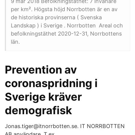
9 mar 2018 Befolkningstäthet: 7 invånare
per km². Högsta höjd Norrbotten är en av
de historiska provinserna ( Svenska
Landskap ) i Sverige . Norrbotten Areal och
befolkningstäthet 2020-12-31, Norrbottens
län.
Prevention av
coronaspridning i
Sverige kräver
demografisk
Jonas.tiger@itnorrbotten.se. IT NORRBOTTEN
AB användare. T.ex.