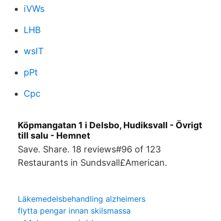
iVWs
LHB
wsIT
pPt
Cpc
Köpmangatan 1 i Delsbo, Hudiksvall - Övrigt
till salu - Hemnet
Save. Share. 18 reviews#96 of 123
Restaurants in Sundsvall£American.
Läkemedelsbehandling alzheimers
flytta pengar innan skilsmassa