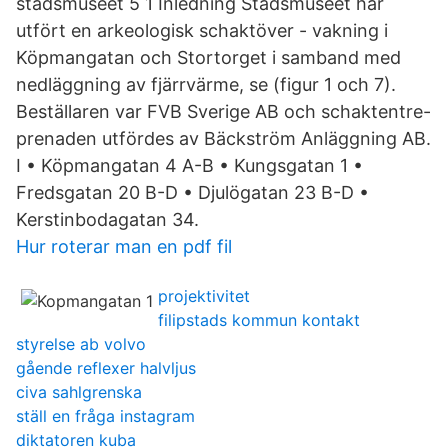
stadsmuseet 5 1 Inledning Stadsmuseet har
utfört en arkeologisk schaktöver - vakning i
Köpmangatan och Stortorget i samband med
nedläggning av fjärrvärme, se (figur 1 och 7).
Beställaren var FVB Sverige AB och schaktentre-
prenaden utfördes av Bäckström Anläggning AB.
I • Köpmangatan 4 A-B • Kungsgatan 1 •
Fredsgatan 20 B-D • Djulögatan 23 B-D •
Kerstinbodagatan 34.
Hur roterar man en pdf fil
projektivitet
filipstads kommun kontakt
styrelse ab volvo
gående reflexer halvljus
civa sahlgrenska
ställ en fråga instagram
diktatoren kuba