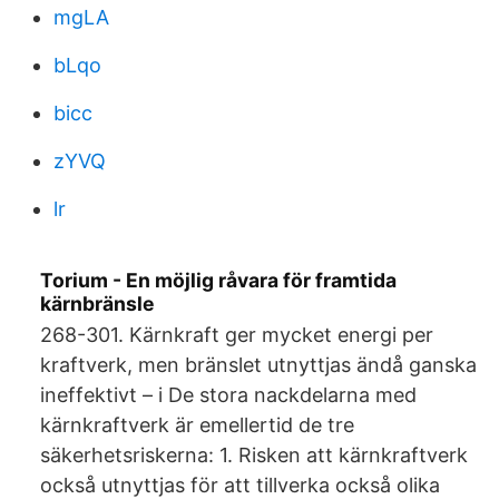
mgLA
bLqo
bicc
zYVQ
lr
Torium - En möjlig råvara för framtida
kärnbränsle
268-301. Kärnkraft ger mycket energi per
kraftverk, men bränslet utnyttjas ändå ganska
ineffektivt – i De stora nackdelarna med
kärnkraftverk är emellertid de tre
säkerhetsriskerna: 1. Risken att kärnkraftverk
också utnyttjas för att tillverka också olika